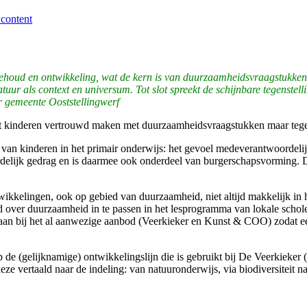
 content
houd en ontwikkeling, wat de kern is van duurzaamheidsvraagstukken, pe
tuur als context en universum. Tot slot spreekt de schijnbare tegenstelli
r gemeente Ooststellingwerf
et kinderen vertrouwd maken met duurzaamheidsvraagstukken maar tege
an kinderen in het primair onderwijs: het gevoel medeverantwoordelijk 
rdelijk gedrag en is daarmee ook onderdeel van burgerschapsvorming.
ikkelingen, ook op gebied van duurzaamheid, niet altijd makkelijk in 
od over duurzaamheid in te passen in het lesprogramma van lokale sch
an bij het al aanwezige aanbod (Veerkieker en Kunst & COO) zodat een
 (gelijknamige) ontwikkelingslijn die is gebruikt bij De Veerkieker (
deze vertaald naar de indeling: van natuuronderwijs, via biodiversiteit