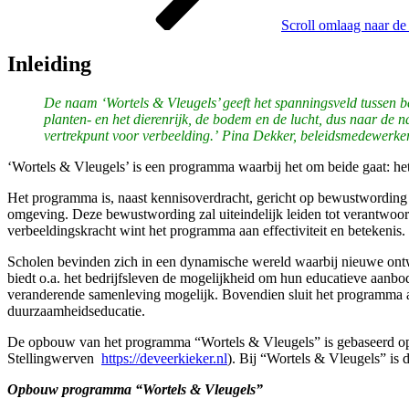
Scroll omlaag naar de
Inleiding
De naam ‘Wortels & Vleugels’ geeft het spanningsveld tussen be
planten- en het dierenrijk, de bodem en de lucht, dus naar de na
vertrekpunt voor verbeelding.’ Pina Dekker, beleidsmedewerke
‘Wortels & Vleugels’ is een programma waarbij het om beide gaat: h
Het programma is, naast kennisoverdracht, gericht op bewustwording v
omgeving. Deze bewustwording zal uiteindelijk leiden tot verantwoo
verbeeldingskracht wint het programma aan effectiviteit en betekenis.
Scholen bevinden zich in een dynamische wereld waarbij nieuwe ontw
biedt o.a. het bedrijfsleven de mogelijkheid om hun educatieve aanb
veranderende samenleving mogelijk. Bovendien sluit het programma a
duurzaamheidseducatie.
De opbouw van het programma “Wortels & Vleugels” is gebaseerd op de
Stellingwerven
https://deveerkieker.nl
). Bij “Wortels & Vleugels” is 
Opbouw programma “Wortels & Vleugels”